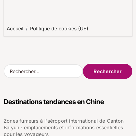
Accueil
Politique de cookies (UE)
R
e
c
h
e
Destinations tendances en Chine
r
c
h
Zones fumeurs à l'aéroport international de Canton
e
Baiyun : emplacements et informations essentielles
r
pour les voyageurs