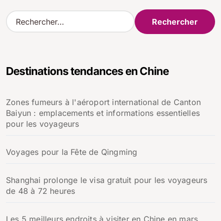
l’article
R
e
c
h
e
Destinations tendances en Chine
r
c
h
Zones fumeurs à l'aéroport international de Canton
e
Baiyun : emplacements et informations essentielles
r
pour les voyageurs
:
Voyages pour la Fête de Qingming
Shanghai prolonge le visa gratuit pour les voyageurs
de 48 à 72 heures
Les 5 meilleurs endroits à visiter en Chine en mars