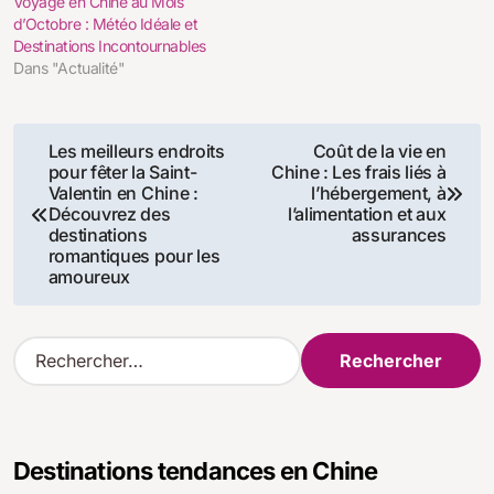
Voyage en Chine au Mois
d’Octobre : Météo Idéale et
Destinations Incontournables
Dans "Actualité"
Navigation
Les meilleurs endroits
Coût de la vie en
pour fêter la Saint-
Chine : Les frais liés à
de
Valentin en Chine :
l’hébergement, à
Découvrez des
l’alimentation et aux
l’article
destinations
assurances
romantiques pour les
amoureux
R
e
c
h
e
Destinations tendances en Chine
r
c