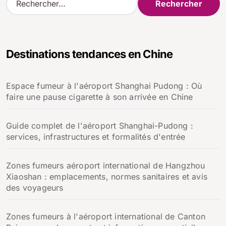
e
c
h
e
Destinations tendances en Chine
r
c
h
Espace fumeur à l'aéroport Shanghai Pudong : Où
e
faire une pause cigarette à son arrivée en Chine
r
:
Guide complet de l'aéroport Shanghai-Pudong :
services, infrastructures et formalités d'entrée
Zones fumeurs aéroport international de Hangzhou
Xiaoshan : emplacements, normes sanitaires et avis
des voyageurs
Zones fumeurs à l'aéroport international de Canton